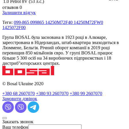
1.0 Petrol 8V (53 л.с.)
отзывов 0
Залишити відгук
Теги:
099-865 099865 14250M72F40 14250M72FW0
1425072F00
Група BOSAL була заснована в 1923 році в Алкмаре,
зареєстрована в Нідерландах, штаб-квартира знаходиться в
Люммене, Бельгія. Річний оборот компанії в 2019 році
перевищив 850 мільйонів євро. У групі BOSAL працює
більше 5 300 осіб на 34 виробничих підприємствах і 18
дистриб"юторських центрах.
© Bosal Ukraine 2020
+380 68 2607070
+380 93 2607070
+380 99 2607070
Замовити дзвінок
Заказать звонок
Ваш телефон